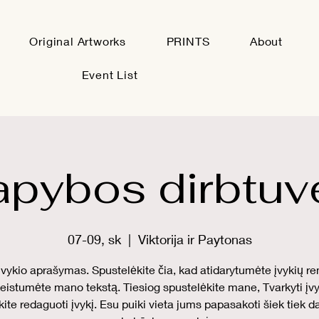
Original Artworks
PRINTS
About
Event List
apybos dirbtuv
07-09, sk
  |  
Viktorija ir Paytonas
įvykio aprašymas. Spustelėkite čia, kad atidarytumėte įvykių ren
eistumėte mano tekstą. Tiesiog spustelėkite mane, Tvarkyti įvyk
ite redaguoti įvykį. Esu puiki vieta jums papasakoti šiek tiek 