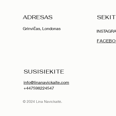
ADRESAS
SEKIT
Grinvičas, Londonas
INSTAGR
FACEB
SUSISIEKITE
info@linanavickaite.com
+447598224547
© 2024 Lina Navickaitė.