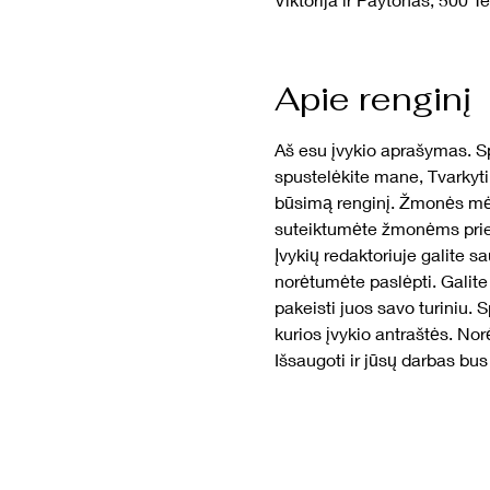
Apie renginį
Aš esu įvykio aprašymas. Sp
spustelėkite mane, Tvarkyti 
būsimą renginį. Žmonės mėgs
suteiktumėte žmonėms priež
Įvykių redaktoriuje galite sa
norėtumėte paslėpti. Galite 
pakeisti juos savo turiniu. S
kurios įvykio antraštės. Nor
Išsaugoti ir jūsų darbas bus