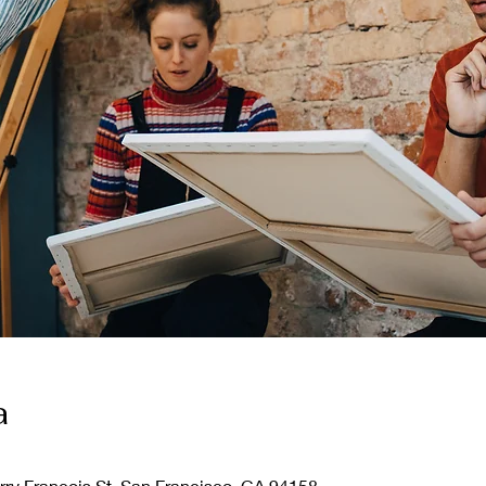
a
Terry Francois St. San Francisco, CA 94158