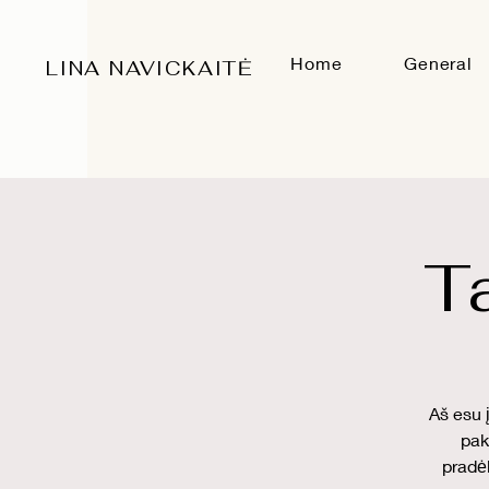
Home
General
LINA NAVICKAITĖ
T
Aš esu 
pak
pradėk