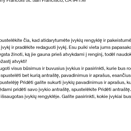
ustelėkite čia, kad atidarytumėte įvykių rengyklę ir pakeistum
įvykį ir pradėkite redaguoti įvykį. Esu puiki vieta jums papasako
ta žinoti, ką jie gauna prieš atvykdami į renginį, todėl naudoki
astį atvykti!
ugoti visus būsimus ir buvusius įvykius ir pasirinkti, kurie bus r
spustelėti bet kurią antraštę, pavadinimus ir aprašus, esančius į
pustelėję Pridėti galite sukurti įvykių pavadinimus ir aprašus, kur
ėdami pridėti savo įvykio antraštę, spustelėkite Pridėti antraštę
 išsaugotas įvykių rengyklėje. Galite pasirinkti, kokie įvykiai bu