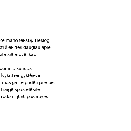
ėte mano tekstą. Tiesiog 
ti šiek tiek daugiau apie 
te šią erdvę, kad 
odomi, o kuriuos 
vykių rengyklėje, ir 
iuos galite pridėti prie bet 
. Baigę spustelėkite 
s rodomi jūsų puslapyje.