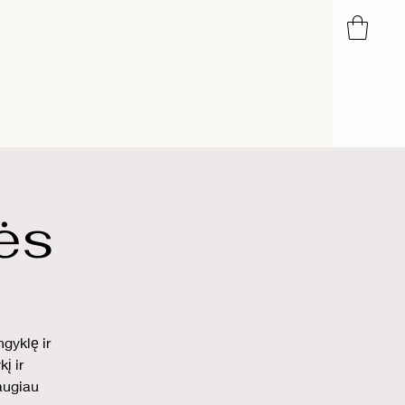
Blog
ės
gyklę ir
į ir
daugiau