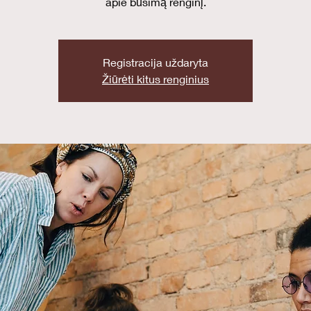
apie būsimą renginį.
Registracija uždaryta
Žiūrėti kitus renginius